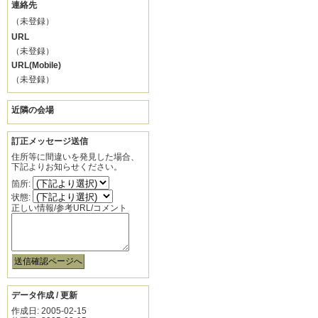
連絡先
（未登録）
URL
（未登録）
URL(Mobile)
（未登録）
近隣の会場
訂正メッセージ送信
住所等に間違いを発見した場合、
下記よりお知らせください。
箇所:
状態:
正しい情報/参考URL/コメント
データ作成 / 更新
作成日: 2005-02-15