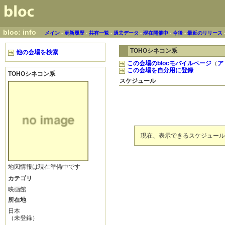
bloc: info
メイン
-
更新履歴
-
共有一覧
-
過去データ
-
現在開催中
-
今後
-
最近のリリース
TOHOシネコン系
他の会場を検索
この会場のblocモバイルページ
（
ア
この会場を自分用に登録
TOHOシネコン系
スケジュール
現在、表示できるスケジュール
地図情報は現在準備中です
カテゴリ
映画館
所在地
日本
（未登録）