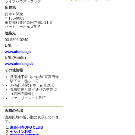
ライブハウス・クラブ
所在地
日本 > 関東
〒166-0003
東京都杉並区高円寺南1-11-6
ハーモニーヒルズB1F
連絡先
03-5306-0240
URL
www.ufoclub.jp/
URL(Mobile)
www.ufoclub.jp/i/
その他情報
営団地下鉄 丸の内線 東高円寺
駅下車・徒歩３分
JR高円寺駅下車・徒歩20分
青梅街道と環七通りの交差点
（高円寺陸橋）
ファミリーマートB1F
近隣の会場
直線距離の近い順に表示していま
す。
東高円寺UFO CLUB
セシオン杉並