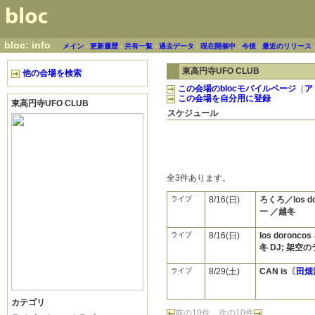
bloc: info
メイン
-
更新履歴
-
共有一覧
-
過去データ
-
現在開催中
-
今後
-
最近のリリース
東高円寺UFO CLUB
他の会場を検索
この会場のblocモバイルページ
（
ア
この会場を自分用に登録
東高円寺UFO CLUB
スケジュール
全3件あります。
ライブ
8/16(日)
ろくろ／los d
一 ／越冬
ライブ
8/16(日)
los doronc
冬 DJ; 架空
ライブ
8/29(土)
CAN is〔
田畑
カテゴリ
前の10件
次の10件