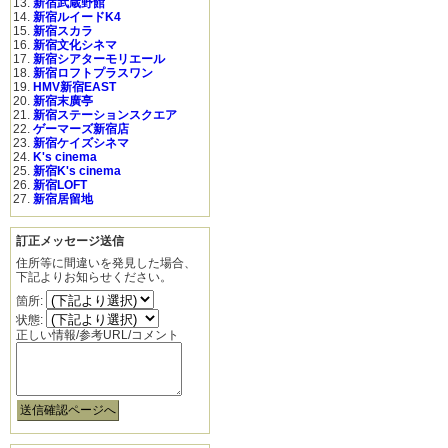
新宿武蔵野館
新宿ルイードK4
新宿スカラ
新宿文化シネマ
新宿シアターモリエール
新宿ロフトプラスワン
HMV新宿EAST
新宿末廣亭
新宿ステーションスクエア
ゲーマーズ新宿店
新宿ケイズシネマ
K's cinema
新宿K's cinema
新宿LOFT
新宿居留地
訂正メッセージ送信
住所等に間違いを発見した場合、
下記よりお知らせください。
箇所:
状態:
正しい情報/参考URL/コメント