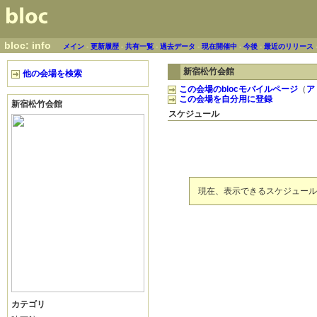
bloc: info
メイン
-
更新履歴
-
共有一覧
-
過去データ
-
現在開催中
-
今後
-
最近のリリース
新宿松竹会館
他の会場を検索
この会場のblocモバイルページ
（
ア
この会場を自分用に登録
新宿松竹会館
スケジュール
現在、表示できるスケジュール
カテゴリ