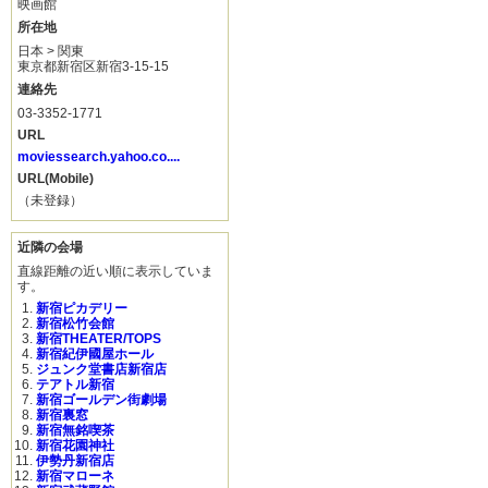
映画館
所在地
日本 > 関東
東京都新宿区新宿3-15-15
連絡先
03-3352-1771
URL
moviessearch.yahoo.co....
URL(Mobile)
（未登録）
近隣の会場
直線距離の近い順に表示していま
す。
新宿ピカデリー
新宿松竹会館
新宿THEATER/TOPS
新宿紀伊國屋ホール
ジュンク堂書店新宿店
テアトル新宿
新宿ゴールデン街劇場
新宿裏窓
新宿無銘喫茶
新宿花園神社
伊勢丹新宿店
新宿マローネ