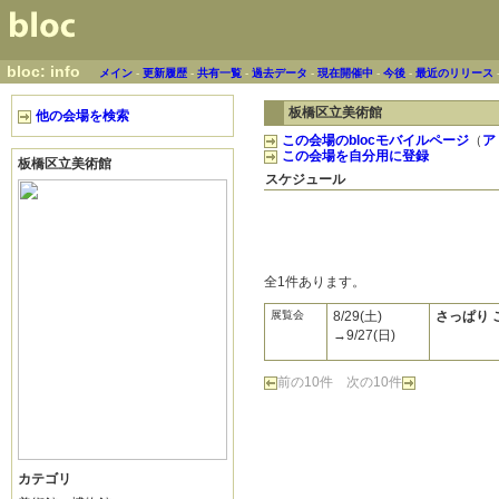
bloc: info
メイン
-
更新履歴
-
共有一覧
-
過去データ
-
現在開催中
-
今後
-
最近のリリース
板橋区立美術館
他の会場を検索
この会場のblocモバイルページ
（
ア
この会場を自分用に登録
板橋区立美術館
スケジュール
全1件あります。
展覧会
8/29(土)
さっぱり 
→9/27(日)
前の10件
次の10件
カテゴリ