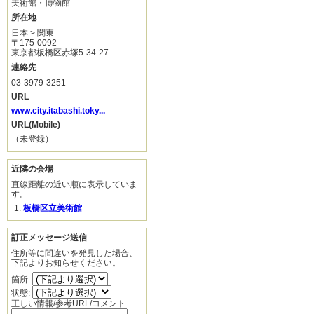
美術館・博物館
所在地
日本 > 関東
〒175-0092
東京都板橋区赤塚5-34-27
連絡先
03-3979-3251
URL
www.city.itabashi.toky...
URL(Mobile)
（未登録）
近隣の会場
直線距離の近い順に表示していま
す。
板橋区立美術館
訂正メッセージ送信
住所等に間違いを発見した場合、
下記よりお知らせください。
箇所:
状態:
正しい情報/参考URL/コメント