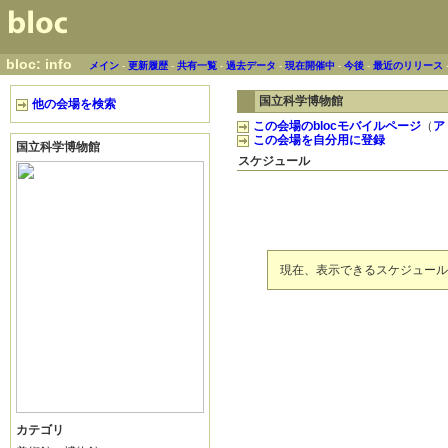
bloc: info
メイン
-
更新履歴
-
共有一覧
-
過去データ
-
現在開催中
-
今後
-
最近のリリース
国立科学博物館
他の会場を検索
この会場のblocモバイルページ
（
ア
この会場を自分用に登録
国立科学博物館
スケジュール
現在、表示できるスケジュール
カテゴリ