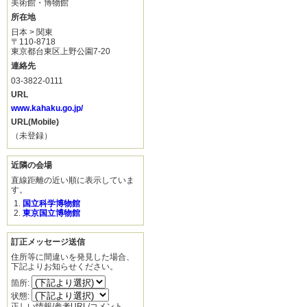
美術館・博物館
所在地
日本 > 関東
〒110-8718
東京都台東区上野公園7-20
連絡先
03-3822-0111
URL
www.kahaku.go.jp/
URL(Mobile)
（未登録）
近隣の会場
直線距離の近い順に表示していま
す。
国立科学博物館
東京国立博物館
訂正メッセージ送信
住所等に間違いを発見した場合、
下記よりお知らせください。
箇所:
状態:
正しい情報/参考URL/コメント