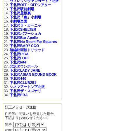
ヴィレッジヴァンガード下北沢
下北沢OFF・OFFシアター
下北沢駅前劇場
下北沢屋根裏
下北沢「劇」小劇場
小劇場楽園
下北沢ラ・カーニャ
下北沢SHELTER
下北沢バブーシュカ
下北沢Bar Apollo
下北沢No Room For Squares
下北沢BAR? CCO
短編映画館トリウッド
下北沢PIGA
下北沢LOFT
下北沢lete
北沢タウンホール
下北沢LADY JANE
下北沢ASIAN BOUND BOOK
下北沢440
下北沢CLUB251
シネマアートン下北沢
下北沢ザ・スズナリ
下北沢ERA
訂正メッセージ送信
住所等に間違いを発見した場合、
下記よりお知らせください。
箇所:
状態: