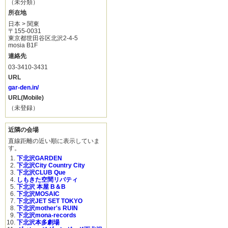
（未分類）
所在地
日本 > 関東
〒155-0031
東京都世田谷区北沢2-4-5
mosia B1F
連絡先
03-3410-3431
URL
gar-den.in/
URL(Mobile)
（未登録）
近隣の会場
直線距離の近い順に表示していま
す。
下北沢GARDEN
下北沢City Country City
下北沢CLUB Que
しもきた空間リバティ
下北沢 本屋 B＆B
下北沢MOSAIC
下北沢JET SET TOKYO
下北沢mother's RUIN
下北沢mona-records
下北沢本多劇場