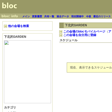
bloc: info
メイン
-
更新履歴
-
共有一覧
-
過去データ
-
現在開催中
-
今後
-
最近のリリース
下北沢GARDEN
他の会場を検索
この会場のblocモバイルページ
（
ア
この会場を自分用に登録
下北沢GARDEN
スケジュール
現在、表示できるスケジュール
カテゴリ