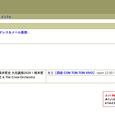
-
インフォ
ドレスをメール送信
）
根本哲史 大生誕祭2026！根本哲
東京【
四谷 CON TON TON VIVO
】
open 12:00 / 
史 & The Crew Orchestra