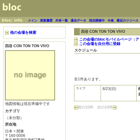
bloc: info
メイン
-
更新履歴
-
共有一覧
-
過去データ
-
現在開催中
-
今後
-
最近のリリース
四谷 CON TON TON VIVO
他の会場を検索
この会場のblocモバイルページ
（
ア
この会場を自分用に登録
四谷 CON TON TON VIVO
スケジュール
全1件あります。
ライブ
8/23(日)
地図情報は現在準備中です
前の10件
次の10件
カテゴリ
（未分類）
所在地
日本 > 関東
〒160-0006