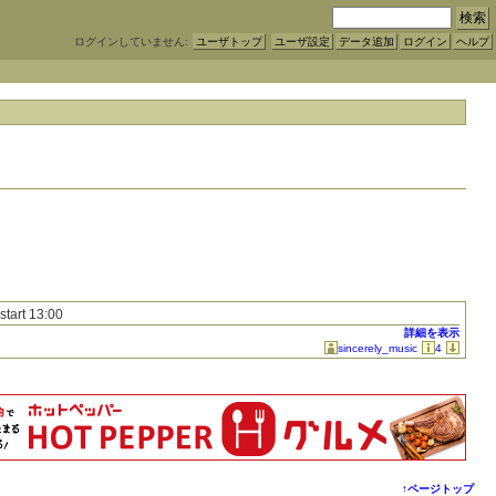
ログインしていません:
ユーザトップ
ユーザ設定
データ追加
ログイン
ヘルプ
start 13:00
詳細を表示
sincerely_music
4
↑ページトップ