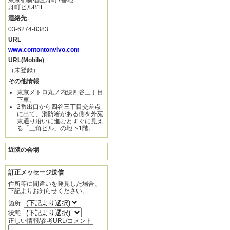
東京都新宿区舟町7番地
舟町ビルB1F
連絡先
03-6274‐8383
URL
www.contontonvivo.com
URL(Mobile)
（未登録）
その他情報
東京メトロ丸ノ内線四谷三丁目
下車。
2番出口から四谷三丁目交差点
に出て、消防署がある側を外苑
東通り沿いに進むとすぐに見え
る「三角ビル」の地下1階。
近隣の会場
訂正メッセージ送信
住所等に間違いを発見した場合、
下記よりお知らせください。
箇所:
状態:
正しい情報/参考URL/コメント