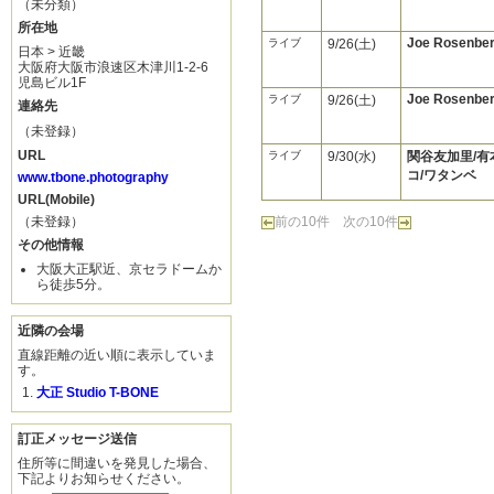
（未分類）
所在地
Joe Rosenber
ライブ
9/26(土)
日本 > 近畿
大阪府大阪市浪速区木津川1-2-6
児島ビル1F
Joe Rosenber
ライブ
9/26(土)
連絡先
（未登録）
URL
ライブ
9/30(水)
関谷友加里/有
コ/ワタンベ
www.tbone.photography
URL(Mobile)
（未登録）
前の10件
次の10件
その他情報
大阪大正駅近、京セラドームか
ら徒歩5分。
近隣の会場
直線距離の近い順に表示していま
す。
大正 Studio T-BONE
訂正メッセージ送信
住所等に間違いを発見した場合、
下記よりお知らせください。