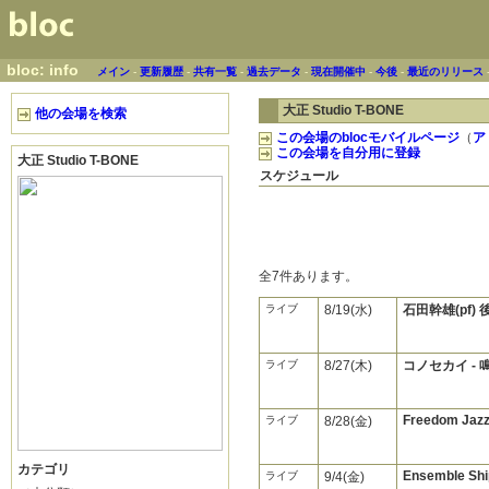
bloc: info
メイン
-
更新履歴
-
共有一覧
-
過去データ
-
現在開催中
-
今後
-
最近のリリース
大正 Studio T-BONE
他の会場を検索
この会場のblocモバイルページ
（
ア
この会場を自分用に登録
大正 Studio T-BONE
スケジュール
全7件あります。
ライブ
8/19(水)
石田幹雄(pf) 後
ライブ
8/27(木)
コノセカイ -
Freedom Jazz 
ライブ
8/28(金)
カテゴリ
Ensemble Shi
ライブ
9/4(金)