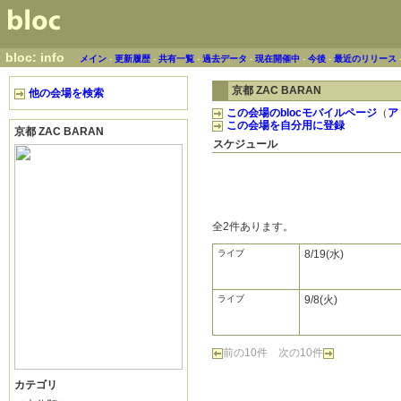
bloc: info
メイン
-
更新履歴
-
共有一覧
-
過去データ
-
現在開催中
-
今後
-
最近のリリース
京都 ZAC BARAN
他の会場を検索
この会場のblocモバイルページ
（
ア
この会場を自分用に登録
京都 ZAC BARAN
スケジュール
全2件あります。
ライブ
8/19(水)
ライブ
9/8(火)
前の10件
次の10件
カテゴリ