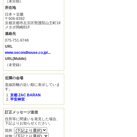
（未分類）
所在地
日本 > 近畿
〒606-8392
京都京都市左京区聖護院山王町18
メタボ岡崎B1F
連絡先
075-751-9748
URL
www.secondhouse.co.jp/...
URL(Mobile)
（未登録）
近隣の会場
直線距離の近い順に表示していま
す。
京都 ZAC BARAN
平安神宮
訂正メッセージ送信
住所等に間違いを発見した場合、
下記よりお知らせください。
箇所:
状態: