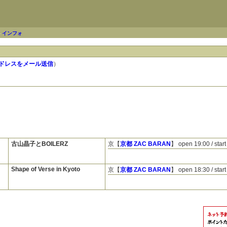
-
インフォ
ドレスをメール送信
）
古山晶子とBOILERZ
京【
京都 ZAC BARAN
】
open 19:00 / start
Shape of Verse in Kyoto
京【
京都 ZAC BARAN
】
open 18:30 / start