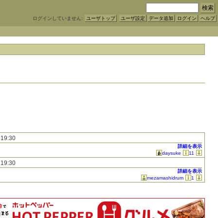
ログインしていません:
ユーザトップ
ユーザ設定
データ追加
ログイン
ヘルプ
 19:30
詳細を表示
daysuke
11
 19:30
詳細を表示
mezamashidrum
1