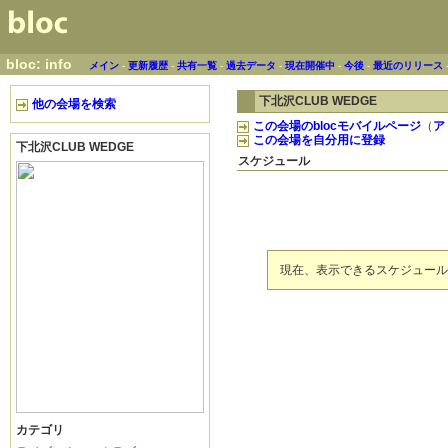
bloc: info
メイン
-
更新履歴
-
共有一覧
-
過去データ
-
現在開催中
-
今後
-
最近のリリース
下北沢CLUB WEDGE
他の会場を検索
この会場のblocモバイルページ
（
ア
この会場を自分用に登録
下北沢CLUB WEDGE
スケジュール
現在、表示できるスケジュール
カテゴリ