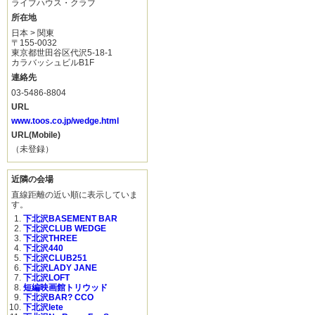
ライブハウス・クラブ
所在地
日本 > 関東
〒155-0032
東京都世田谷区代沢5-18-1
カラバッシュビルB1F
連絡先
03-5486-8804
URL
www.toos.co.jp/wedge.html
URL(Mobile)
（未登録）
近隣の会場
直線距離の近い順に表示していま
す。
下北沢BASEMENT BAR
下北沢CLUB WEDGE
下北沢THREE
下北沢440
下北沢CLUB251
下北沢LADY JANE
下北沢LOFT
短編映画館トリウッド
下北沢BAR? CCO
下北沢lete