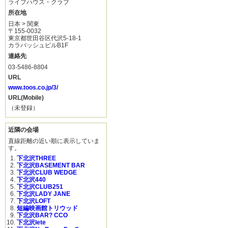
ライブハウス・クラブ
所在地
日本 > 関東
〒155-0032
東京都世田谷区代沢5-18-1
カラバッシュビルB1F
連絡先
03-5486-8804
URL
www.toos.co.jp/3/
URL(Mobile)
（未登録）
近隣の会場
直線距離の近い順に表示していま
す。
下北沢THREE
下北沢BASEMENT BAR
下北沢CLUB WEDGE
下北沢440
下北沢CLUB251
下北沢LADY JANE
下北沢LOFT
短編映画館トリウッド
下北沢BAR? CCO
下北沢lete