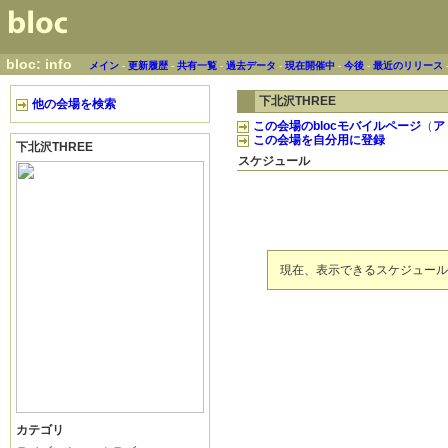
bloc: info
メイン
-
更新履歴
-
共有一覧
-
過去データ
-
現在開催中
-
今後
-
最近のリリース
下北沢THREE
他の会場を検索
この会場のblocモバイルページ
（
ア
この会場を自分用に登録
下北沢THREE
スケジュール
現在、表示できるスケジュール
カテゴリ